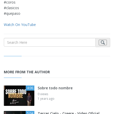
#coros​
#clasicos
#quepaso
Watch On YouTube
MORE FROM THE AUTHOR
Sobre todo nombre
4:06
0 views
1 years ago
Tercer Cielo - Creere - Video Oficial
5:04