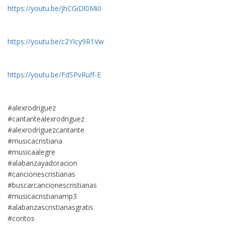
https://youtu.be/jhCGiDl0Mi0
https://youtu.be/c2YIcy9R1Vw
https://youtu.be/FdSPvRuff-E
#alexrodriguez​
#cantantealexrodriguez​
#alexrodriguezcantante​
#musicacristiana​
#musicaalegre​
#alabanzayadoracion​
#cancionescristianas​
#buscarcancionescristianas​
#musicacristianamp3​
#alabanzascristianasgratis​
#coritos​